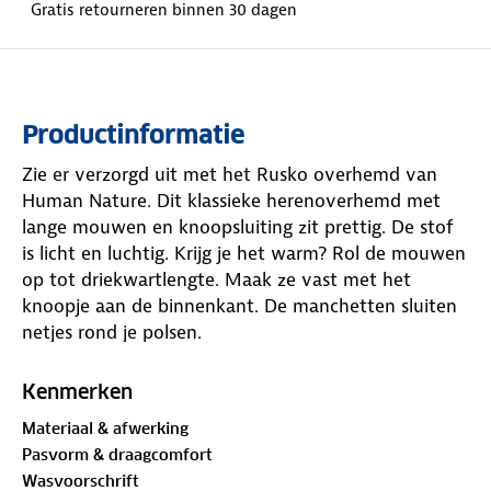
Gratis retourneren binnen 30 dagen
Productinformatie
Zie er verzorgd uit met het Rusko overhemd van
Human Nature. Dit klassieke herenoverhemd met
lange mouwen en knoopsluiting zit prettig. De stof
is licht en luchtig. Krijg je het warm? Rol de mouwen
op tot driekwartlengte. Maak ze vast met het
knoopje aan de binnenkant. De manchetten sluiten
netjes rond je polsen.
Het effen overhemd is eenvoudig, zonder extra
Kenmerken
details of plooien. Zo combineer je hem makkelijk
Materiaal & afwerking
met alles wat je hebt. De tijdloze uitstraling past bij
Pasvorm & draagcomfort
elke gelegenheid. Van maandagochtend op je werk
Wasvoorschrift
tot zondagmiddag op het terras. Trek hem aan en