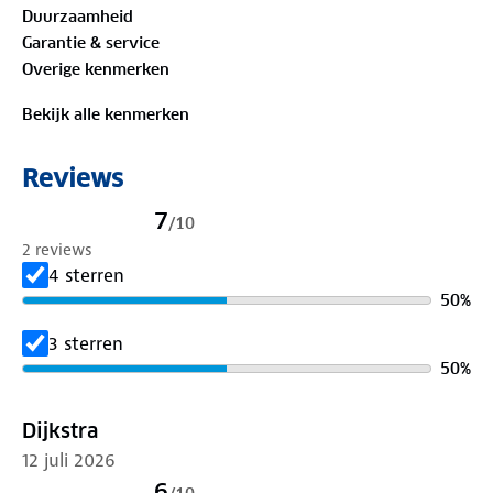
Duurzaamheid
ga.
Garantie & service
Overige kenmerken
Materiaal
Buitenstof 55% linnen, 45%
biologisch katoen
Bekijk alle kenmerken
Is je kleding aan vervanging toe? Lever het in bij
Reviews
onze winkels. Wij geven er een nieuwe bestemming
aan.
7
/
10
2 reviews
4 sterren
50
%
3 sterren
50
%
Dijkstra
12 juli 2026
6