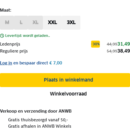
Maat
:
M
L
XL
XXL
3XL
Levertijd: wordt geladen..
31,49
Ledenprijs
44,99
-30%
38,49
Reguliere prijs
54,99
Log in
en bespaar direct
€ 7,00
Plaats in winkelmand
Winkelvoorraad
Verkoop en verzending door
ANWB
Gratis thuisbezorgd vanaf 50,-
Gratis afhalen in ANWB Winkels