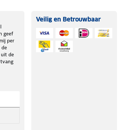
Veilig en Betrouwbaar
l
n geef
ij per
 de
 uit de
ntvang