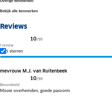
Overige kenmerken
Is je kleding aan vervanging toe? Lever het in bij onze 
bestemming aan.
Bekijk alle kenmerken
Reviews
10
/
10
1 review
5 sterren
mevrouw M.J. van Ruitenbeek
10
/
10
Beoordeeld
Mooie overhemden, goede pasvorm