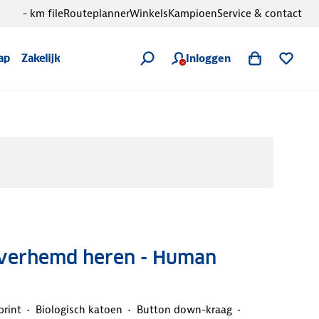
- km file
Routeplanner
Winkels
Kampioen
Service & contact
Inloggen
ap
Zakelijk
Overhemd heren - Human
print
Biologisch katoen
Button down-kraag