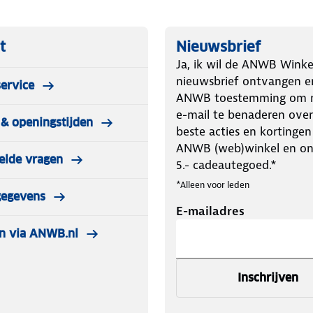
t
Nieuwsbrief
Ja, ik wil de ANWB Winke
nieuwsbrief ontvangen e
ervice
ANWB toestemming om m
e-mail te benaderen over
& openingstijden
beste acties en kortingen
ANWB (web)winkel en o
elde vragen
5.- cadeautegoed.*
*Alleen voor leden
gegevens
E-mailadres
n via ANWB.nl
Inschrijven