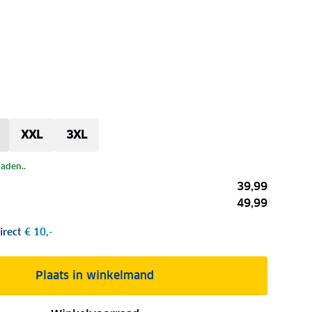
d
XXL
3XL
laden..
39,99
49,99
irect
€ 10,-
Plaats in winkelmand