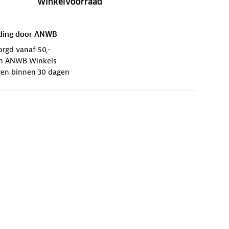
Winkelvoorraad
ding door
ANWB
orgd vanaf 50,-
 in ANWB Winkels
ren binnen 30 dagen