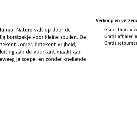
Verkoop en verzen
 Human Nature valt op door de
Gratis thuisbez
Gratis afhalen
ig borstzakje voor kleine spullen. De
Gratis retourne
tekent zomer, betekent vrijheid,
luiting aan de voorkant maakt aan-
eweeg je soepel en zonder knellende
rmerk
.
De Global Organic Textile
nge eisen stelt aan de gehele
n de verwerking en productie van het
plimenten!