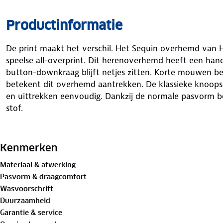
Productinformatie
De print maakt het verschil. Het Sequin overhemd van
speelse all-overprint. Dit herenoverhemd heeft een hand
button-downkraag blijft netjes zitten. Korte mouwen be
betekent dit overhemd aantrekken. De klassieke knoops
en uittrekken eenvoudig. Dankzij de normale pasvorm b
stof.
De blouse is gemaakt van materialen met
het
GOTS-keu
Standard (GOTS) is een internationaal keurmerk dat stre
Kenmerken
textielketen, van de teelt van natuurlijke vezels tot aa
Materiaal & afwerking
kledingstuk.
Met deze blouse pluk jij gegarandeerd com
Pasvorm & draagcomfort
Wasvoorschrift
Materiaal
Duurzaamheid
100%
biologisch katoen
Garantie & service