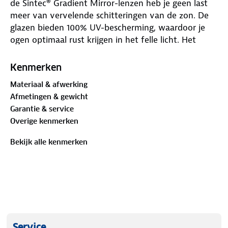
de Sintec® Gradient Mirror-lenzen heb je geen last
meer van vervelende schitteringen van de zon. De
glazen bieden 100% UV-bescherming, waardoor je
ogen optimaal rust krijgen in het felle licht. Het
nikkelvrije frame voelt prettig aan op de huid en is
vederlicht. Zet de Zuni op en geniet in alle vrijheid
Kenmerken
van het mooie weer!
Materiaal & afwerking
Afmetingen & gewicht
Garantie & service
Overige kenmerken
Bekijk alle kenmerken
Service