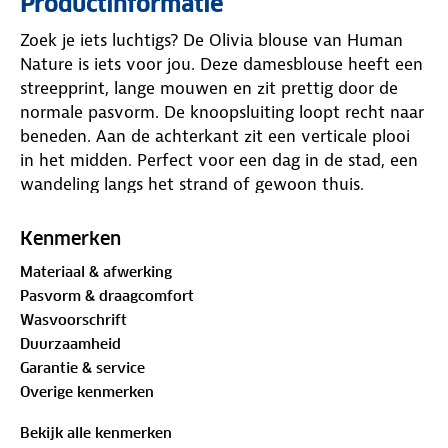
Productinformatie
Zoek je iets luchtigs? De Olivia blouse van Human
Nature is iets voor jou. Deze damesblouse heeft een
streepprint, lange mouwen en zit prettig door de
normale pasvorm. De knoopsluiting loopt recht naar
beneden. Aan de achterkant zit een verticale plooi
in het midden. Perfect voor een dag in de stad, een
wandeling langs het strand of gewoon thuis.
Materiaal
Kenmerken
Buitenstof: 55% linnen, 45%
biologisch katoen
Materiaal & afwerking
Pasvorm & draagcomfort
Is je kleding aan vervanging toe? Lever het in bij
Wasvoorschrift
onze winkels. Wij geven er een nieuwe bestemming
Duurzaamheid
aan.
Garantie & service
Overige kenmerken
Bekijk alle kenmerken