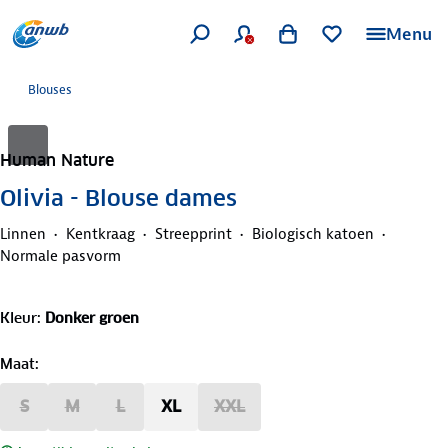
Menu
Blouses
Human Nature
Olivia - Blouse dames
Linnen
Kentkraag
Streepprint
Biologisch katoen
Normale pasvorm
Kleur
:
Donker groen
Maat
:
S
M
L
XL
XXL