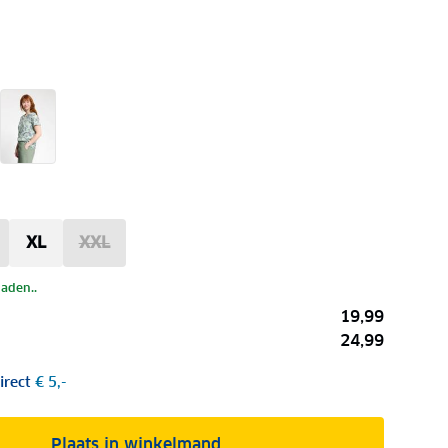
XL
XXL
laden..
19,99
24,99
irect
€ 5,-
Plaats in winkelmand