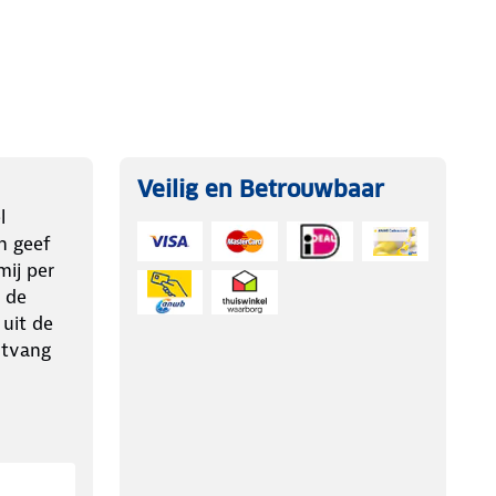
Veilig en Betrouwbaar
l
n geef
ij per
 de
 uit de
ntvang