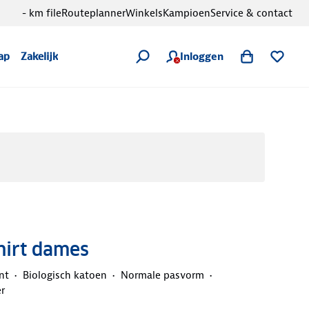
- km file
Routeplanner
Winkels
Kampioen
Service & contact
Inloggen
ap
Zakelijk
shirt dames
nt
Biologisch katoen
Normale pasvorm
r