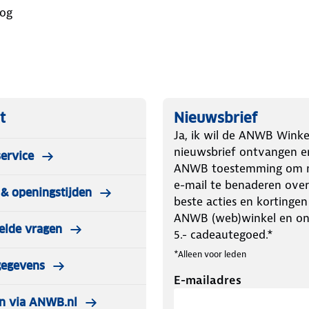
oog
t
Nieuwsbrief
Ja, ik wil de ANWB Winke
nieuwsbrief ontvangen e
ervice
ANWB toestemming om m
e-mail te benaderen over
& openingstijden
beste acties en kortingen
ANWB (web)winkel en o
elde vragen
5.- cadeautegoed.*
*Alleen voor leden
gegevens
E-mailadres
n via ANWB.nl