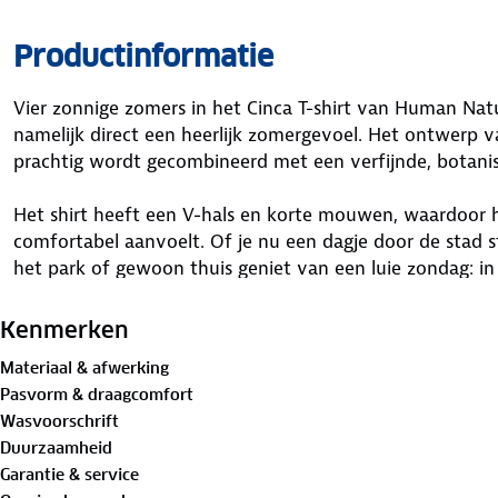
Productinformatie
Vier zonnige zomers in het Cinca T-shirt van Human Natur
namelijk direct een heerlijk zomergevoel. Het ontwerp v
prachtig wordt gecombineerd met een verfijnde, botanis
Het shirt heeft een V-hals en korte mouwen, waardoor he
comfortabel aanvoelt. Of je nu een dagje door de stad 
het park of gewoon thuis geniet van een luie zondag: in dit
De zachte stof en de prettige pasvorm zorgen ervoor dat
voelt. Trek hem aan en geniet volop van elk moment!
Kenmerken
Materiaal & afwerking
Bewust onderweg met hergebruikt materiaal
Pasvorm & draagcomfort
60%
biologisch katoen
, 40%
gerecycled polyester
Wasvoorschrift
Duurzaamheid
Is je kleding aan vervanging toe? Lever het in bij onze 
Garantie & service
bestemming aan.