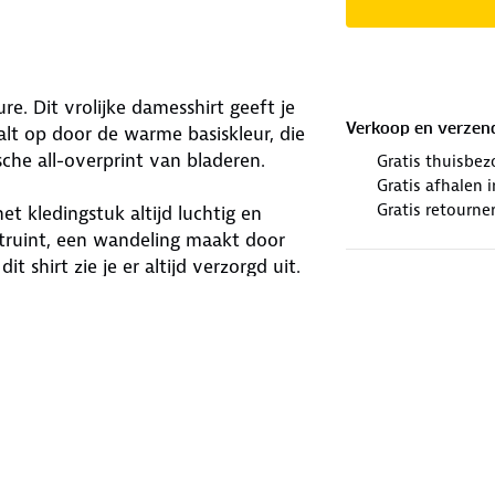
e. Dit vrolijke damesshirt geeft je
Verkoop en verzen
alt op door de warme basiskleur, die
che all-overprint van bladeren.
Gratis thuisbez
Gratis afhalen
Gratis retourne
t kledingstuk altijd luchtig en
struint, een wandeling maakt door
 shirt zie je er altijd verzorgd uit.
 je je de hele dag door op je gemak
winkels. Wij geven er een nieuwe