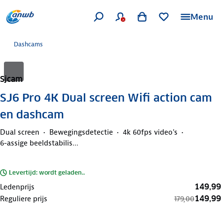
Menu
Dashcams
Sjcam
SJ6 Pro 4K Dual screen Wifi action cam
en dashcam
Dual screen
Bewegingsdetectie
4k 60fps video's
6-assige beeldstabilis...
Levertijd: wordt geladen..
149,99
Ledenprijs
149,99
Reguliere prijs
179,00