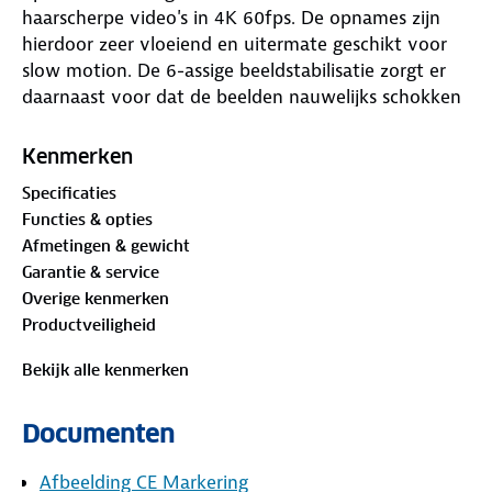
haarscherpe video's in 4K 60fps. De opnames zijn
hierdoor zeer vloeiend en uitermate geschikt voor
slow motion. De 6-assige beeldstabilisatie zorgt er
daarnaast voor dat de beelden nauwelijks schokken
of trillen. De twee afzonderlijke LCD's stellen je in
staat vanuit elke positie de beste opnames te
Kenmerken
maken.
Specificaties
Functies & opties
4K 60fps met Night vision
Afmetingen & gewicht
De SJCAM SJ6 Pro neemt video's op in de scherpste
Garantie & service
4K resolutie met 60fps of in FullHD zelfs met
Overige kenmerken
120fps. Het hoge aantal fps (frames per second)
Productveiligheid
zorgt ervoor dat de video's zeer vloeiend zijn en
daardoor met name geschikt voor slow motion
Bekijk alle kenmerken
opnames. De resolutie kan uiteraard ook lager
worden ingesteld om ruimte op de SD kaart te
Documenten
besparen.
Afbeelding CE Markering
4K 60/30fps