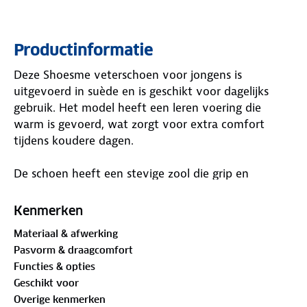
Productinformatie
Deze Shoesme veterschoen voor jongens is
uitgevoerd in suède en is geschikt voor dagelijks
gebruik. Het model heeft een leren voering die
warm is gevoerd, wat zorgt voor extra comfort
tijdens koudere dagen.
De schoen heeft een stevige zool die grip en
stabiliteit biedt, waardoor hij prettig loopt tijdens
buitenspelen en andere activiteiten.
Kenmerken
Materiaal & afwerking
Pasvorm & draagcomfort
Functies & opties
Geschikt voor
Overige kenmerken