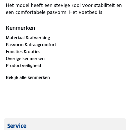
Het model heeft een stevige zool voor stabiliteit en
een comfortabele pasvorm. Het voetbed is
uitneembaar en daardoor geschikt voor eigen
inlegzolen.
Kenmerken
Materiaal & afwerking
Pasvorm & draagcomfort
Functies & opties
Overige kenmerken
Productveiligheid
Bekijk alle kenmerken
Service