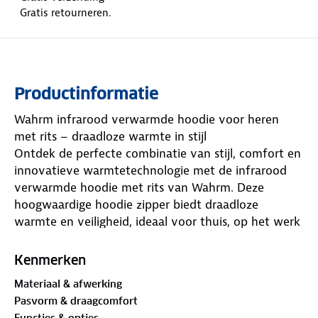
Gratis retourneren.
Productinformatie
Wahrm infrarood verwarmde hoodie voor heren
met rits – draadloze warmte in stijl
Ontdek de perfecte combinatie van stijl, comfort en
innovatieve warmtetechnologie met de infrarood
verwarmde hoodie met rits van Wahrm. Deze
hoogwaardige hoodie zipper biedt draadloze
warmte en veiligheid, ideaal voor thuis, op het werk
of tijdens activiteiten buiten in de kou.Met drie
instelbare warmtestanden kun je de temperatuur
Kenmerken
eenvoudig aanpassen aan jouw behoeften. De
Materiaal & afwerking
warmte bedien je moeiteloos met een handige
Pasvorm & draagcomfort
aan-/uitknop, subtiel verwerkt in het ontwerp voor
Functies & opties