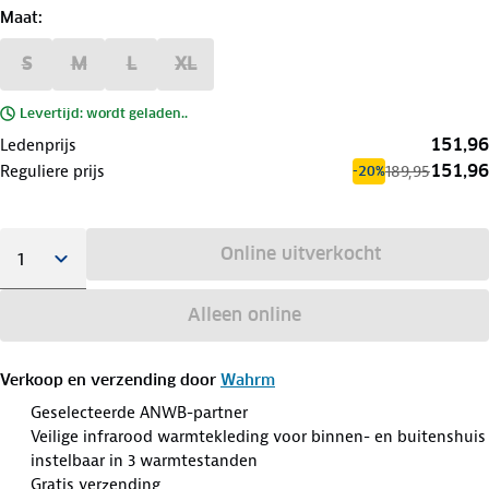
Maat
:
S
M
L
XL
Levertijd: wordt geladen..
151,96
Ledenprijs
151,96
Reguliere prijs
189,95
-20%
Online uitverkocht
Alleen online
Verkoop en verzending door
Wahrm
Geselecteerde ANWB-partner
Veilige infrarood warmtekleding voor binnen- en buitenshuis
instelbaar in 3 warmtestanden
Gratis verzending