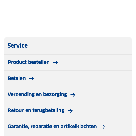
Sluit tot 8 apparaten aan
10ms UPS (bescherming tegen stroomuitval)
Snel opladen in 1,5 uur (van 0 tot 100%)
Wat zit er in de verpakking
EveBase Move 800 Powerstation
Service
Handleiding
Oplaadkabel (230V)
Product bestellen
Zonne-laadkabel (MC4-XT60)
Autolaadkabel (12V-XT60)
Betalen
Garantie en certificaten
2 jaar garantie
Verzending en bezorging
CE keurmerk
Recyclebare verpakking
Retour en terugbetaling
Garantie, reparatie en artikelklachten