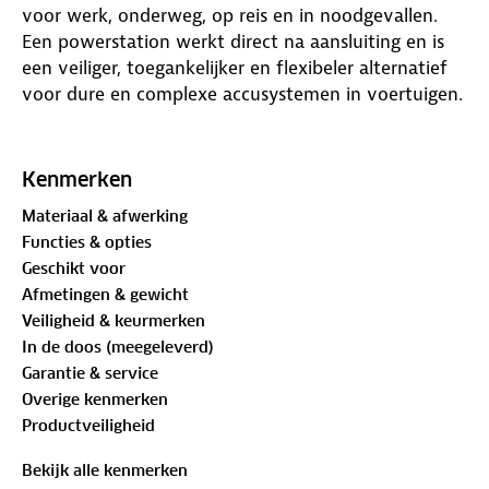
voor werk, onderweg, op reis en in noodgevallen.
Een powerstation werkt direct na aansluiting en is
een veiliger, toegankelijker en flexibeler alternatief
voor dure en complexe accusystemen in voertuigen.
De Move 800 werkt zonder internet en mobiele
apps. Dat betekent geen accounts en geen tracking.
Kenmerken
Powerstations die via een app worden bediend,
Materiaal & afwerking
verzamelen persoonlijke gegevens. Sommige kunnen
Functies & opties
zelfs jouw locatie volgen. Deze Powerstation
Geschikt voor
verzamelt geen gegevens. Zo simpel is het.
Afmetingen & gewicht
Veiligheid & keurmerken
Kenmerken
In de doos (meegeleverd)
800W uitgangsvermogen (dubbel
Garantie & service
piekvermogen)
Overige kenmerken
Batterijcapaciteit van 512 Wh
Productveiligheid
Geen app-besturing. 100% privacy.
LiFePO4-batterijtechnologie
Bekijk alle kenmerken
Geïntegreerd veiligheids-BMS