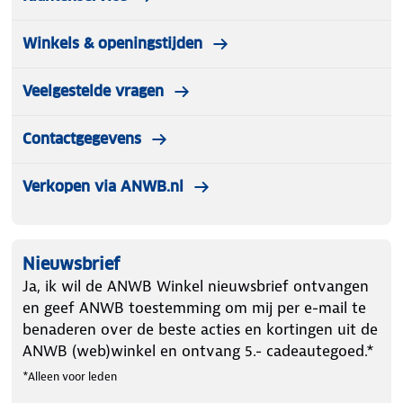
Het wielrenjack wordt geleverd in de maten 36-46
Winkels & openingstijden
en heeft een slim fit pasvorm. Het gebruikte
Primaloft®Gold wordt ook wel vaak kunstdons
Veelgestelde vragen
genoemd en bestaat uit miljoenen ultrafijne
microvezels die luchtkamers creëren die
Contactgegevens
lichaamswarmte opslaan. Zelfs nat behoudt
Primaloft® zijn verwarmende werking.
Verkopen via ANWB.nl
Met het Loeffler W Bike ISO-Jacket Primaloft® Gold
PL60 geniet je van warmte, bescherming en stijl
tijdens elke winterrit.
Nieuwsbrief
Ja, ik wil de ANWB Winkel nieuwsbrief ontvangen
Let op: kleding mag worden gepast maar niet
en geef ANWB toestemming om mij per e-mail te
worden gedragen. Artikelen die zijn gedragen
benaderen over de beste acties en kortingen uit de
worden niet terug genomen.
ANWB (web)winkel en ontvang 5.- cadeautegoed.*
*Alleen voor leden