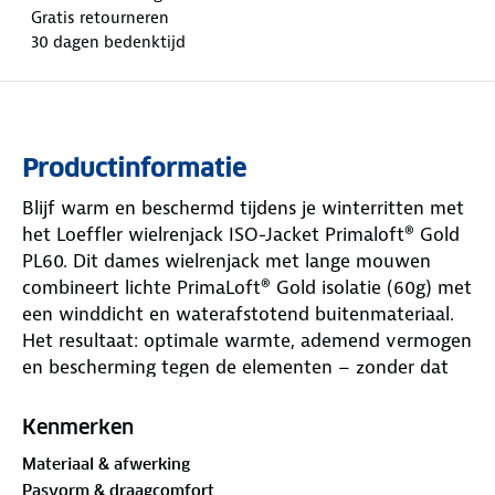
Gratis retourneren
30 dagen bedenktijd
Productinformatie
Blijf warm en beschermd tijdens je winterritten met
het Loeffler wielrenjack ISO-Jacket Primaloft® Gold
PL60. Dit dames wielrenjack met lange mouwen
combineert lichte PrimaLoft® Gold isolatie (60g) met
een winddicht en waterafstotend buitenmateriaal.
Het resultaat: optimale warmte, ademend vermogen
en bescherming tegen de elementen – zonder dat
het jack zwaar aanvoelt.
Kenmerken
De slim fit pasvorm sluit perfect aan, terwijl
Materiaal & afwerking
elastische inzetstukken aan de zijkant zorgen voor
Pasvorm & draagcomfort