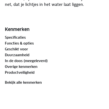
net, dat je lichtjes in het water laat liggen.
Kenmerken:
Kenmerken
- multi-functionele waterhangmat
Specificaties
Functies & opties
- duurzame PVC drijvers met luxe polyester
Geschikt voor
afwerking en vrolijke print
Duurzaamheid
In de doos (meegeleverd)
- opgeblazen is de hangmat ca. 137 x 70 cm groot en
Overige kenmerken
geschikt voor een gewicht van max 80 kg
Productveiligheid
Bekijk alle kenmerken
De drijfhangmat is op meerdere manieren te
gebruiken. Dobber ontspannen in de hangmat door
je benen op de benensteun te leggen en je hoofd op
de hoofdsteun.