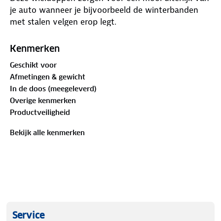
je auto wanneer je bijvoorbeeld de winterbanden
met stalen velgen erop legt.
Kenmerken
Kenmerken
Type: Meridan
Geschikt voor
Maat: 16 Inch
Afmetingen & gewicht
Kleur: Zwart
In de doos (meegeleverd)
Overige kenmerken
De wieldoppensets zijn universeel te monteren op
Productveiligheid
elke auto, kijk even naar de juiste inch-maat welke
op je band staat. Staat er op de band bijvoorbeeld
Bekijk alle kenmerken
165/50/R16 , dan kijk je naar het cijfer na de R,
welke in dit geval 16. In dit voorbeeld zou je dus een
wieldop 16 inch moeten hebben.
Service