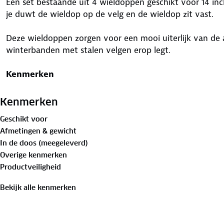
Een set bestaande uit 4 wieldoppen geschikt voor 14 i
je duwt de wieldop op de velg en de wieldop zit vast.
Deze wieldoppen zorgen voor een mooi uiterlijk van de 
winterbanden met stalen velgen erop legt.
Kenmerken
Type: RS-T
Maat: 14 Inch
Kenmerken
Kleur: Zwart
Geschikt voor
Afmetingen & gewicht
Deze wieldoppensets zijn universeel te monteren op elke 
In de doos (meegeleverd)
maat welke op de band staat. Staat er op je band bijvoor
Overige kenmerken
het cijfer na de R, welke in dit geval 14. In dit voorbeel
Productveiligheid
moeten hebben.
Bekijk alle kenmerken