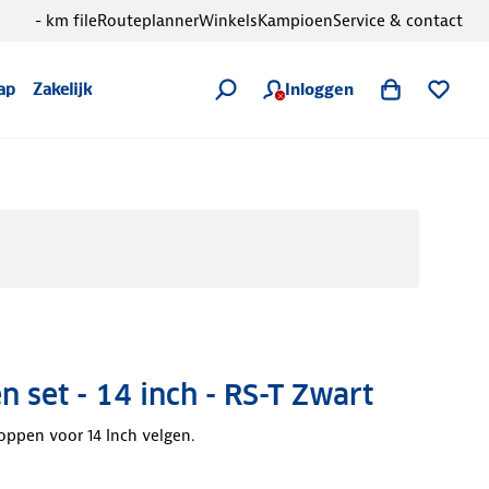
- km file
Routeplanner
Winkels
Kampioen
Service & contact
Inloggen
ap
Zakelijk
 set - 14 inch - RS-T Zwart
oppen voor 14 Inch velgen.