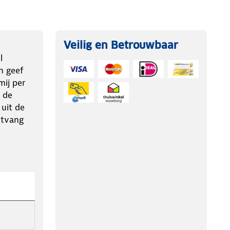
Veilig en Betrouwbaar
l
n geef
ij per
 de
 uit de
ntvang