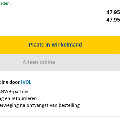
laden..
47,95
47,95
Plaats in winkelmand
Alleen online
ding door
IVOL
ANWB-partner
ng en retourneren
erweging na ontvangst van bestelling