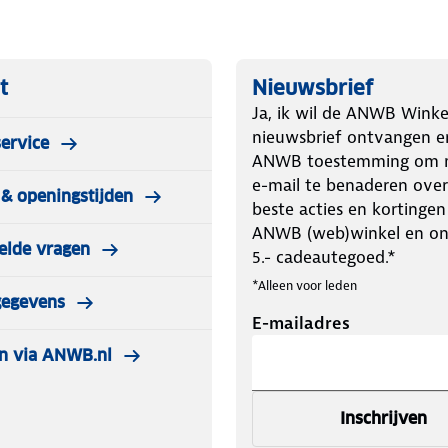
t
Nieuwsbrief
Ja, ik wil de ANWB Winke
nieuwsbrief ontvangen e
ervice
ANWB toestemming om m
e-mail te benaderen over
& openingstijden
beste acties en kortingen
ANWB (web)winkel en o
elde vragen
5.- cadeautegoed.*
*Alleen voor leden
gegevens
E-mailadres
n via ANWB.nl
Inschrijven