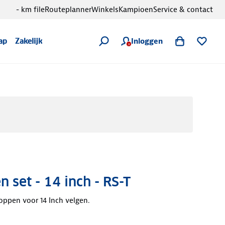
- km file
Routeplanner
Winkels
Kampioen
Service & contact
Inloggen
ap
Zakelijk
 set - 14 inch - RS-T
oppen voor 14 Inch velgen.