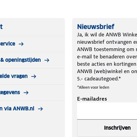
t
Nieuwsbrief
Ja, ik wil de ANWB Winke
nieuwsbrief ontvangen e
ervice
ANWB toestemming om m
e-mail te benaderen over
& openingstijden
beste acties en kortingen
ANWB (web)winkel en o
elde vragen
5.- cadeautegoed.*
*Alleen voor leden
gegevens
E-mailadres
n via ANWB.nl
Inschrijven