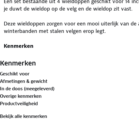
Een set bestaande uit 4 wieldoppen geschikt voor 14 i
je duwt de wieldop op de velg en de wieldop zit vast.
Deze wieldoppen zorgen voor een mooi uiterlijk van de 
winterbanden met stalen velgen erop legt.
Kenmerken
Type: RS-T
Maat: 14 Inch
Kenmerken
Kleur: zilver / grijs
Geschikt voor
Afmetingen & gewicht
Deze wieldoppensets zijn universeel te monteren op elke 
In de doos (meegeleverd)
maat welke op de band staat. Staat er op je band bijvoor
Overige kenmerken
het cijfer na de R, welke in dit geval 14. In dit voorbeel
Productveiligheid
moeten hebben.
Bekijk alle kenmerken