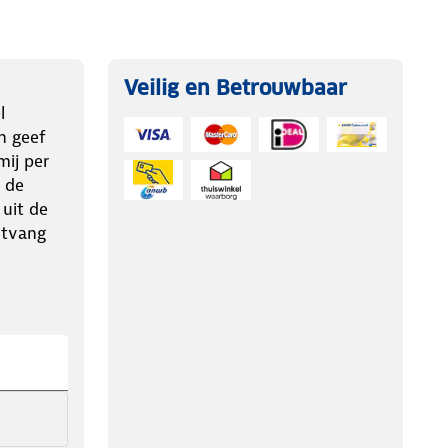
Veilig en Betrouwbaar
l
n geef
ij per
 de
 uit de
ntvang