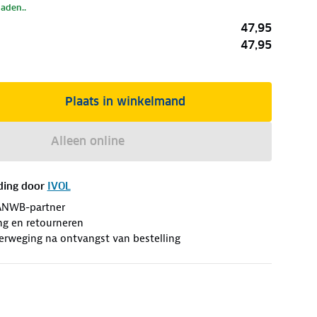
laden..
47,95
47,95
Plaats in winkelmand
Alleen online
ding door
IVOL
ANWB-partner
ng en retourneren
erweging na ontvangst van bestelling