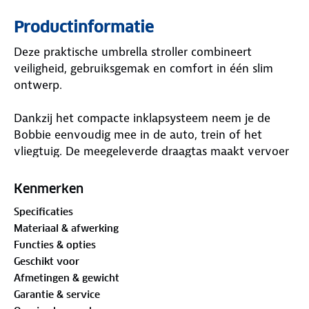
Productinformatie
Deze praktische umbrella stroller combineert
veiligheid, gebruiksgemak en comfort in één slim
ontwerp.
Dankzij het compacte inklapsysteem neem je de
Bobbie eenvoudig mee in de auto, trein of het
vliegtuig. De meegeleverde draagtas maakt vervoer
en opslag extra comfortabel.
Kenmerken
Specificaties
Belangrijkste kenmerken
Materiaal & afwerking
Functies & opties
5-puntsveiligheidsgordel
Geschikt voor
Voor maximale veiligheid is de buggy uitgerust met
Afmetingen & gewicht
een standaard 5-puntsgordel die je kind stevig op
Garantie & service
zijn plek houdt.