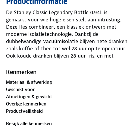
Productinformatie
De Stanley Classic Legendary Bottle 0.94L is
gemaakt voor wie hoge eisen stelt aan uitrusting.
Deze fles combineert een klassiek ontwerp met
moderne isolatietechnologie. Dankzij de
dubbelwandige vacuümisolatie blijven hete dranken
zoals koffie of thee tot wel 28 uur op temperatuur.
Ook koude dranken blijven 28 uur fris, en met
toevoeging van ijs zelfs tot 6 dagen.
Kenmerken
De constructie van 18/8 roestvrij staal zorgt ervoor
Materiaal & afwerking
dat de fles tegen een stootje kan en niet roest. Het
Geschikt voor
ontwerp is volledig BPA-vrij voor een veilige
Afmetingen & gewicht
drinkervaring. Een slim kenmerk van deze fles is de
Overige kenmerken
geïsoleerde dop, die direct dienstdoet als drinkbeker.
Productveiligheid
Dit bespaart ruimte in de bepakking. De draaidop
zorgt voor een gecontroleerde stroom tijdens het
Bekijk alle kenmerken
schenken, zonder te morsen.