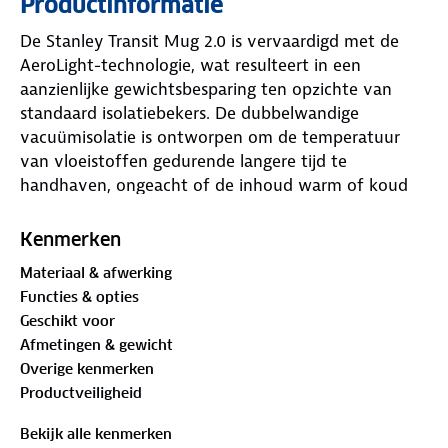
Productinformatie
De Stanley Transit Mug 2.0 is vervaardigd met de
AeroLight-technologie, wat resulteert in een
aanzienlijke gewichtsbesparing ten opzichte van
standaard isolatiebekers. De dubbelwandige
vacuümisolatie is ontworpen om de temperatuur
van vloeistoffen gedurende langere tijd te
handhaven, ongeacht of de inhoud warm of koud
is.
Kenmerken
Functionaliteit staat centraal in dit ontwerp. De
Materiaal & afwerking
afsluitbare dop is volledig lekvrij, wat veilig
Functies & opties
transport in tassen en rugzakken mogelijk maakt. De
Geschikt voor
drinkopening is praktisch in gebruik en de slanke
Afmetingen & gewicht
vormgeving zorgt ervoor dat de beker compatibel is
Overige kenmerken
met de meeste standaard bekerhouders in
Productveiligheid
voertuigen.
Bekijk alle kenmerken