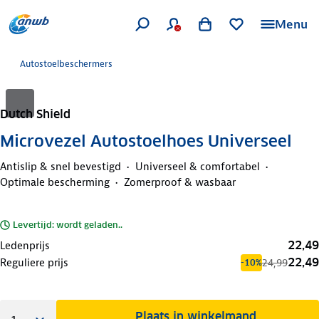
Menu
Autostoelbeschermers
Dutch Shield
Microvezel Autostoelhoes Universeel
Antislip & snel bevestigd
Universeel & comfortabel
Optimale bescherming
Zomerproof & wasbaar
Levertijd: wordt geladen..
22,49
Ledenprijs
22,49
Reguliere prijs
24,99
-10%
Plaats in winkelmand