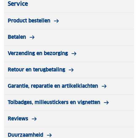
betrouwbaarheid en schone werking.
Service
Product bestellen
Betalen
Verzending en bezorging
Retour en terugbetaling
Garantie, reparatie en artikelklachten
Tolbadges, milieustickers en vignetten
Reviews
Duurzaamheid