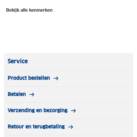
Lever ze in bij onze winkels.
Wij geven ze een
Bekijk alle kenmerken
nieuwe bestemming.
Service
Product bestellen
Betalen
Verzending en bezorging
Retour en terugbetaling