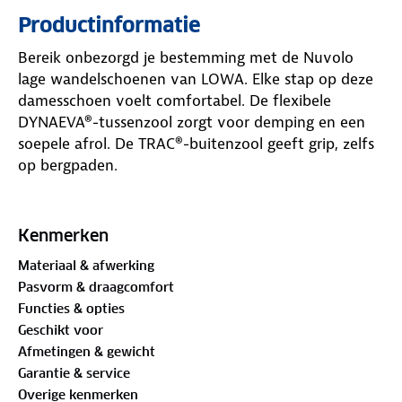
Productinformatie
Bereik onbezorgd je bestemming met de Nuvolo
lage wandelschoenen van LOWA. Elke stap op deze
damesschoen voelt comfortabel. De flexibele
DYNAEVA®-tussenzool zorgt voor demping en een
soepele afrol. De TRAC®-buitenzool geeft grip, zelfs
op bergpaden.
Het nubuckleren bovenwerk oogt stijlvol en voelt
stevig. De ademende voering houdt je voeten fris,
Kenmerken
ook op warme dagen. Ideaal voor zomerse
Materiaal & afwerking
stadswandelingen, verre reizen en avonturen buiten
Pasvorm & draagcomfort
de drukte. Grip en comfort maken samen het
Functies & opties
verschil.
De Nuvolo schoen is ook verkrijgbaar in een
Geschikt voor
herenmodel.
Deze schoenen lopen heerlijk!
Afmetingen & gewicht
Garantie & service
Verleng de levensduur van je schoenen met goed
Overige kenmerken
onderhoud
. Zijn je schoenen aan vervanging toe?