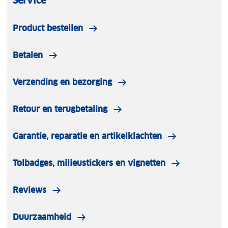
Service
bijvoorbeeld in de keuken, schuur of garage.
Product bestellen
Spuitafstand: 2 meter
Spuitduur: 25 seconden
Betalen
Bewaartemperatuur: tussen de 0°C en 50°C
Verzending en bezorging
Retour en terugbetaling
Garantie, reparatie en artikelklachten
Tolbadges, milieustickers en vignetten
Reviews
Duurzaamheid