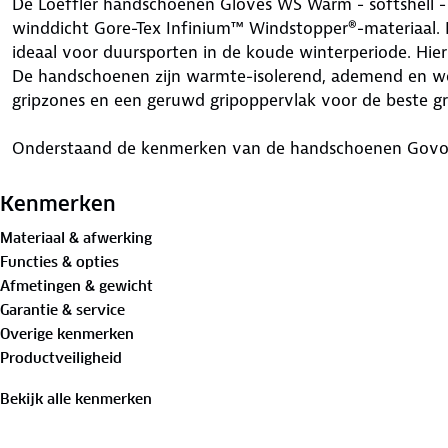
De Loeffler handschoenen Gloves WS Warm - softshell -
winddicht Gore-Tex Infinium™ Windstopper®-materiaal. 
ideaal voor duursporten in de koude winterperiode. Hie
De handschoenen zijn warmte-isolerend, ademend en wo
gripzones en een geruwd gripoppervlak voor de beste gri
Onderstaand de kenmerken van de handschoenen Gov
Winddicht
Kenmerken
Warmte-Isolerend
Materiaal & afwerking
Ademend
Functies & opties
Versterkte elastische band
Afmetingen & gewicht
Opgeruwd greepoppervlak met greepzones
Garantie & service
Reflectoren
Overige kenmerken
50% polyester, 25% polyamide/nylon, 25% polyurethaan
Productveiligheid
100% polytetrafluorethyleen - 100% polyester
Leverbaar in de maten 6,5 t/m 10-10,5
Bekijk alle kenmerken
Omrekentabel maten: