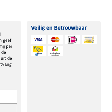
Veilig en Betrouwbaar
l
n geef
ij per
 de
 uit de
ntvang