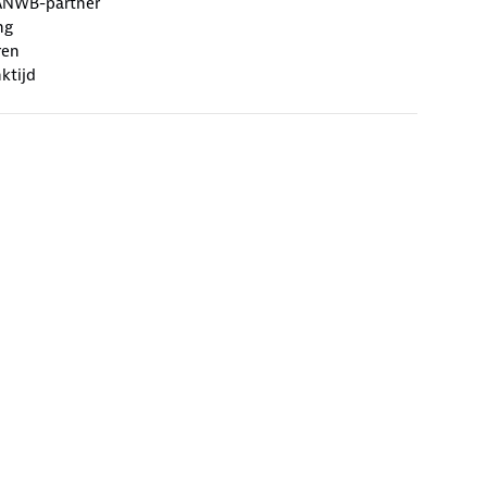
ANWB-partner
ng
ren
ktijd