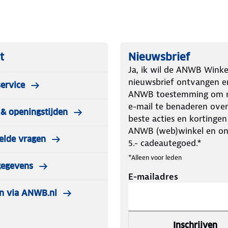
t
Nieuwsbrief
Ja, ik wil de ANWB Winke
tend door de PFCEC-vrije DWR
nieuwsbrief ontvangen e
ervice
r Softshell Light) en biedt
ANWB toestemming om m
u. Het zachte 3 laags softshell
e-mail te benaderen over
& openingstijden
te dragen en zorgt voor een hoge
beste acties en kortingen
ndigheden.
ANWB (web)winkel en o
elde vragen
5.- cadeautegoed.*
om toch heerlijk te kunnen
*Alleen voor leden
gegevens
E-mailadres
ragen. Artikelen die zijn gedragen,
n via ANWB.nl
Inschrijven