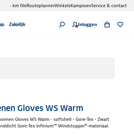
- km file
Routeplanner
Winkels
Kampioen
Service & contact
Inloggen
ap
Zakelijk
enen Gloves WS Warm
hoenen Gloves WS Warm - softshell - Gore-Tex - Zwart
inddicht Gore-Tex Infinium™ Windstopper®-materiaal.