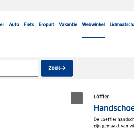
er
Auto
Fiets
Eropuit
Vakantie
Webwinkel
Lidmaatsch
Zoek
Löffler
Handscho
De Loeffler handsc
zijn gemaakt van w