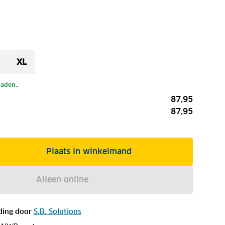
XL
laden..
87,95
87,95
Plaats in winkelmand
Alleen online
ding door
S.B. Solutions