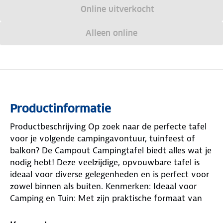
Online uitverkocht
Alleen online
Productinformatie
Productbeschrijving Op zoek naar de perfecte tafel
voor je volgende campingavontuur, tuinfeest of
balkon? De Campout Campingtafel biedt alles wat je
nodig hebt! Deze veelzijdige, opvouwbare tafel is
ideaal voor diverse gelegenheden en is perfect voor
zowel binnen als buiten. Kenmerken: Ideaal voor
Camping en Tuin: Met zijn praktische formaat van
100 x 65 cm is deze tafel geschikt voor 6 personen,
zodat je gezellig kunt tafelen met vrienden of