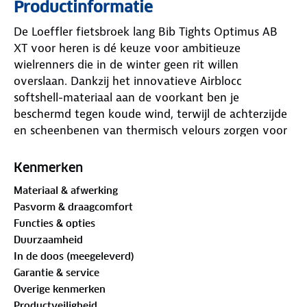
Productinformatie
De Loeffler fietsbroek lang Bib Tights Optimus AB
XT voor heren is dé keuze voor ambitieuze
wielrenners die in de winter geen rit willen
overslaan. Dankzij het innovatieve Airblocc
softshell-materiaal aan de voorkant ben je
beschermd tegen koude wind, terwijl de achterzijde
en scheenbenen van thermisch velours zorgen voor
warmte en een comfortabele pasvorm.
Kenmerken
De Transtex® INSIDE voering in de nierzone
Materiaal & afwerking
voorkomt afkoeling door vocht direct af te voeren.
Pasvorm & draagcomfort
Voor lange ritten biedt de Comfort Extreme zeem
Functies & opties
maximale demping, ventilatie en ondersteuning. De
Duurzaamheid
broek is daarnaast winddicht, waterafstotend en
In de doos (meegeleverd)
voorzien van reflectoren voor extra veiligheid bij
Garantie & service
weinig licht.
Overige kenmerken
Productveiligheid