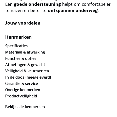
Een
goede ondersteuning
helpt om comfortabeler
te reizen en beter te
ontspannen onderweg
.
Jouw voordelen
✓ Ergonomische ondersteuning voor nek en
schouders
Kenmerken
✓ Helpt ontspannen en spanning verminderen
Specificaties
✓ Rondom ondersteuning voor hoofd en kin
Materiaal & afwerking
✓ Inclusief slaapmasker en oordopjes
Functies & opties
✓ Lichtgewicht en handig mee te nemen
Afmetingen & gewicht
Veiligheid & keurmerken
Ergonomisch nekkussen met 360°
In de doos (meegeleverd)
ondersteuning
Garantie & service
Het PurelyGoods® donkerblauwe nekkussen is
Overige kenmerken
ontworpen om de nek en kin rondom te
Productveiligheid
ondersteunen. Het ergonomische ontwerp helpt
voorkomen dat het hoofd naar voren of opzij zakt
Bekijk alle kenmerken
tijdens rustmomenten. Hierdoor blijft de
nek in een
meer natuurlijke houding
, ook bij langere