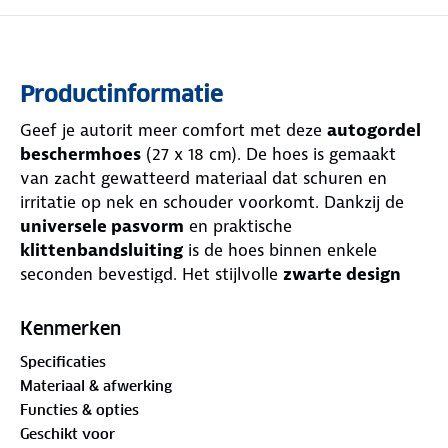
Productinformatie
Geef je autorit meer comfort met deze
autogordel
beschermhoes
(27 x 18 cm). De hoes is gemaakt
van zacht gewatteerd materiaal dat schuren en
irritatie op nek en schouder voorkomt. Dankzij de
universele pasvorm
en praktische
klittenbandsluiting
is de hoes binnen enkele
seconden bevestigd. Het stijlvolle
zwarte design
past in iedere auto en geeft het interieur een luxe
uitstraling. Ideaal voor dagelijks gebruik en lange
Kenmerken
ritten.
Specificaties
Materiaal & afwerking
Functies & opties
Geschikt voor
Comfortabel en zacht