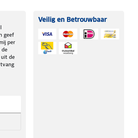
Veilig en Betrouwbaar
l
n geef
ij per
 de
 uit de
ntvang