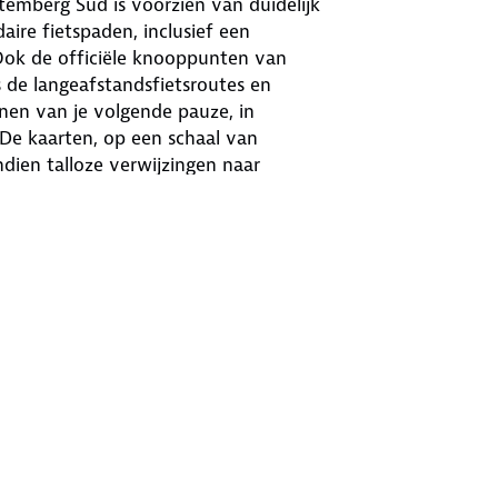
mberg Süd is voorzien van duidelijk
ire fietspaden, inclusief een
 Ook de officiële knooppunten van
 de langeafstandsfietsroutes en
nen van je volgende pauze, in
 De kaarten, op een schaal van
ndien talloze verwijzingen naar
er sport en vrijetijdsbesteding en
X-gegevens van de
aden. Het scheur- en weerbestendige