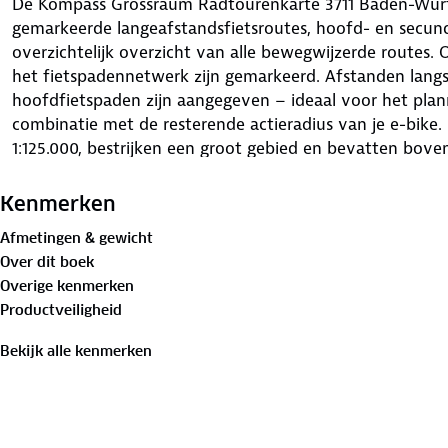
De Kompass Grossraum Radtourenkarte 3711 Baden-Würte
gemarkeerde langeafstandsfietsroutes, hoofd- en secunda
overzichtelijk overzicht van alle bewegwijzerde routes.
het fietspadennetwerk zijn gemarkeerd. Afstanden langs
hoofdfietspaden zijn aangegeven – ideaal voor het plan
combinatie met de resterende actieradius van je e-bike.
1:125.000, bestrijken een groot gebied en bevatten bove
horecagelegenheden, bezienswaardigheden, informatie ov
verkeersspecifieke infrastructuur. Daarnaast zijn de GP
Kenmerken
langeafstandsfietsroutes en hoofdfietspaden te downlo
Afmetingen & gewicht
papier maakt het product compleet.
Over dit boek
Overige kenmerken
Productveiligheid
Bekijk alle kenmerken