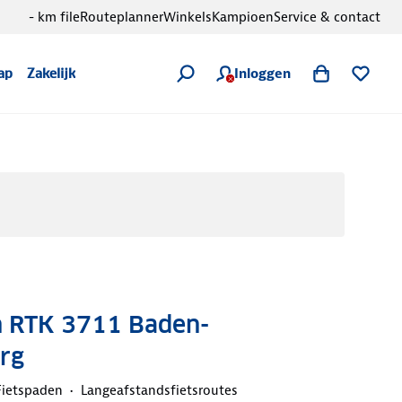
- km file
Routeplanner
Winkels
Kampioen
Service & contact
Inloggen
ap
Zakelijk
 RTK 3711 Baden-
rg
Fietspaden
Langeafstandsfietsroutes