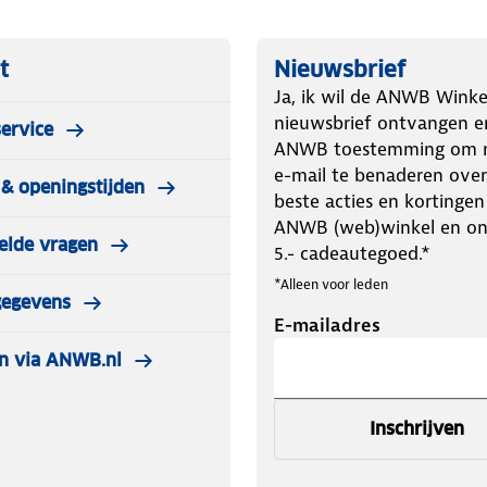
t
Nieuwsbrief
Ja, ik wil de ANWB Winke
nieuwsbrief ontvangen e
ervice
ANWB toestemming om m
e-mail te benaderen over
& openingstijden
beste acties en kortingen
ANWB (web)winkel en o
elde vragen
5.- cadeautegoed.*
*Alleen voor leden
gegevens
E-mailadres
n via ANWB.nl
Inschrijven