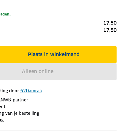
laden..
17,50
17,50
Plaats in winkelmand
Alleen online
ding door
62Damrak
ANWB-partner
ent
ng van je bestelling
ng