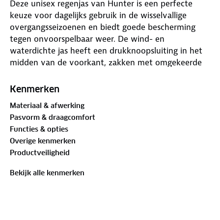
Deze unisex regenjas van Hunter is een perfecte
keuze voor dagelijks gebruik in de wisselvallige
overgangsseizoenen en biedt goede bescherming
tegen onvoorspelbaar weer. De wind- en
waterdichte jas heeft een drukknoopsluiting in het
midden van de voorkant, zakken met omgekeerde
opening en een verstelbare capuchon. Dankzij
oogjes onder de armen is deze sneldrogende jas
Kenmerken
extra ademend, ook voor gebruik met hogere
Materiaal & afwerking
temperaturen.
Pasvorm & draagcomfort
Functies & opties
Overige kenmerken
Productveiligheid
Bekijk alle kenmerken