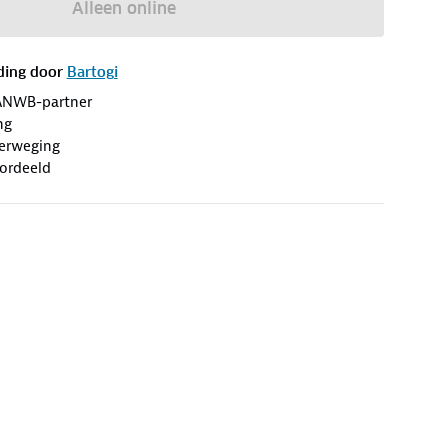
Alleen online
ding door
Bartogi
ANWB-partner
ng
erweging
ordeeld