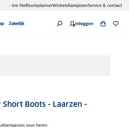
- km file
Routeplanner
Winkels
Kampioen
Service & contact
Inloggen
ap
Zakelijk
 Short Boots - Laarzen -
ubberlaarzen voor heren.