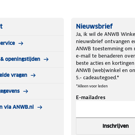
t
Nieuwsbrief
Ja, ik wil de ANWB Winke
nieuwsbrief ontvangen e
ervice
ANWB toestemming om m
e-mail te benaderen over
& openingstijden
beste acties en kortingen
ANWB (web)winkel en o
elde vragen
5.- cadeautegoed.*
*Alleen voor leden
gegevens
E-mailadres
n via ANWB.nl
Inschrijven