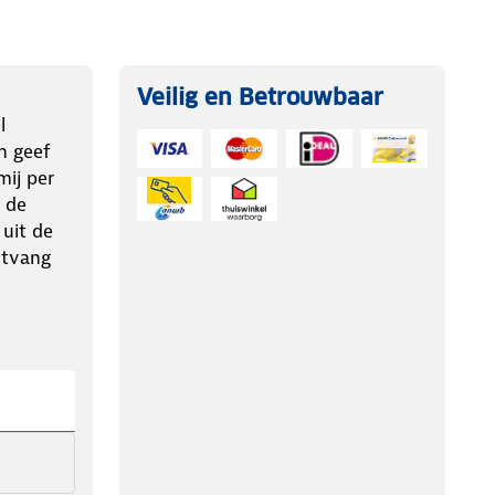
Veilig en Betrouwbaar
l
n geef
ij per
 de
 uit de
ntvang