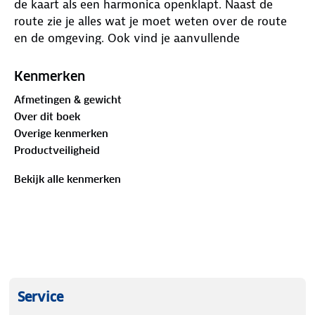
de kaart als een harmonica openklapt. Naast de
route zie je alles wat je moet weten over de route
en de omgeving. Ook vind je aanvullende
informatie, zoals suggesties voor overnachtingen,
een hoogteprofiel en hoogtepunten langs de route.
Kenmerken
Regen, sneeuw en hagel kunnen de kaart geen
Afmetingen & gewicht
kwaad - het stevige, scheur- en weerbestendige
Over dit boek
materiaal laat je niet in de steek. E-bike
Overige kenmerken
oplaadstations, fietsverhuur en -reparatie,
Productveiligheid
horecagelegenheden, treinstations, veerboten,
afstandsinformatie tussen twee routepunten staan
Bekijk alle kenmerken
duidelijk weergegeven.
Service