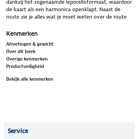
dankzij het zogenaamde leporelloformaat, waardoor
de kaart als een harmonica openklapt. Naast de
route zie je alles wat je moet weten over de route
en de omgeving. Ook vind je aanvullende
informatie, zoals suggesties voor overnachtingen,
Kenmerken
een hoogteprofiel en hoogtepunten langs de route.
Afmetingen & gewicht
Regen, sneeuw en hagel kunnen de kaart geen
Over dit boek
kwaad - het stevige, scheur- en weerbestendige
Overige kenmerken
materiaal laat je niet in de steek. E-bike
Productveiligheid
oplaadstations, fietsverhuur en -reparatie,
horecagelegenheden, treinstations, veerboten,
Bekijk alle kenmerken
afstandsinformatie tussen twee routepunten staan
duidelijk weergegeven.
Service