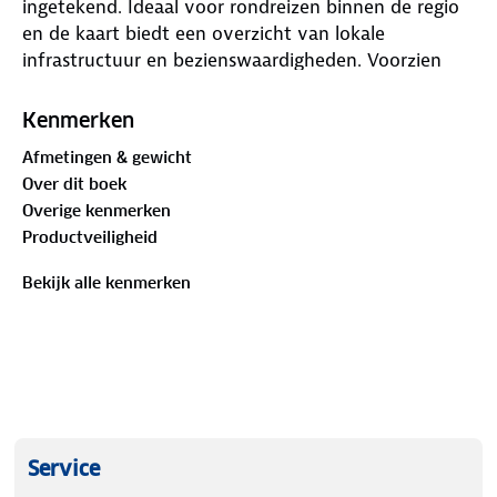
ingetekend. Ideaal voor rondreizen binnen de regio
en de kaart biedt een overzicht van lokale
infrastructuur en bezienswaardigheden. Voorzien
van stadsplattegrondjes van de belangrijkste steden,
plaatsnamenindex en nog veel meer. Mooie wegen
Kenmerken
zijn groen gearceerd weergegeven. Voor toeristische
Afmetingen & gewicht
hoogtepunten en vele andere zaken worden
Over dit boek
symbolen gebruikt.
Overige kenmerken
Productveiligheid
Bekijk alle kenmerken
Service