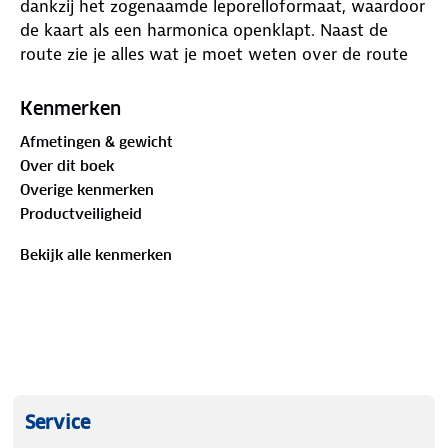
dankzij het zogenaamde leporelloformaat, waardoor
de kaart als een harmonica openklapt. Naast de
route zie je alles wat je moet weten over de route
en de omgeving. Ook vind je aanvullende
informatie, zoals suggesties voor overnachtingen,
Kenmerken
een hoogteprofiel en hoogtepunten langs de route.
Afmetingen & gewicht
Regen, sneeuw en hagel kunnen de kaart geen
Over dit boek
kwaad - het stevige, scheur- en weerbestendige
Overige kenmerken
materiaal laat je niet in de steek. E-bike
Productveiligheid
oplaadstations, fietsverhuur en -reparatie,
horecagelegenheden, treinstations, veerboten,
Bekijk alle kenmerken
afstandsinformatie tussen twee routepunten staan
duidelijk weergegeven.
Service