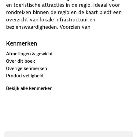
en toeristische attracties in de regio. Ideaal voor
rondreizen binnen de regio en de kaart biedt een
overzicht van lokale infrastructuur en
bezienswaardigheden. Voorzien van
stadsplattegronden van de belangrijkste steden,
plaatsnamenindex, groen gearceerde schilderachtige
Kenmerken
routes en nog veel meer.
Afmetingen & gewicht
Over dit boek
Overige kenmerken
Productveiligheid
Bekijk alle kenmerken