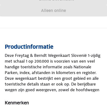
Alleen online
Productinformatie
Deze Freytag & Berndt Wegenkaart Slovenië 1-zijdig
met schaal 1 op 200.000 is voorzien van een veel
handige toeristische informatie zoals Nationale
Parken, index, afstanden in kilometers en register.
Deze wegenkaart bestrijkt een groot gebied en alle
toeristische details staan er ook op. De berijdbare
wegen zijn goed weergeven, zowel de hoofdwegen
als provinciale en lokale wegen; wegnummers
worden vermeld. In het kaartbeeld wordt door
Kenmerken
middel van schaduw het reliëf weergegeven en