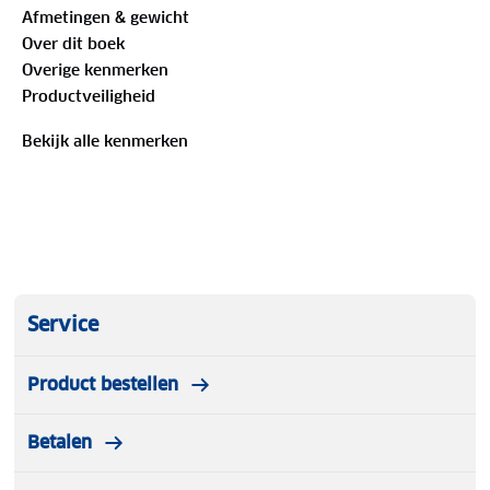
Afmetingen & gewicht
soms enkele punten in het landschap met de
Over dit boek
daadwerkelijke hoogte. Met allerhande symbolen
Overige kenmerken
worden toeristische bezienswaardigheden
Productveiligheid
weergegeven.
Bekijk alle kenmerken
Service
Product bestellen
Betalen