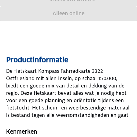
Alleen online
Productinformatie
De fietskaart Kompass Fahrradkarte 3322
Ostfriesland mit allen Inseln, op schaal 1:70.000,
biedt een goede mix van detail en dekking van de
regio. Deze fietskaart bevat alles wat je nodig hebt
voor een goede planning en oriëntatie tijdens een
fietstocht. Het scheur- en weerbestendige materiaal
is bestand tegen alle weersomstandigheden en gaat
jarenlang mee. Weergave van alle
langeafstandsfietsroutes, hoofd- en secundaire
Kenmerken
fietspaden in deze regio, inclusief fietspadnamen en