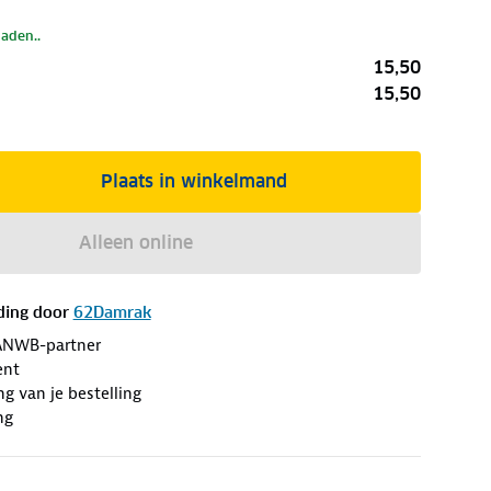
laden..
15,50
15,50
Plaats in winkelmand
Alleen online
ding door
62Damrak
ANWB-partner
ent
ng van je bestelling
ng