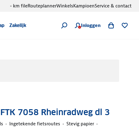
- km file
Routeplanner
Winkels
Kampioen
Service & contact
Inloggen
ap
Zakelijk
t FTK 7058 Rheinradweg dl 3
ls
Ingetekende fietsroutes
Stevig papier