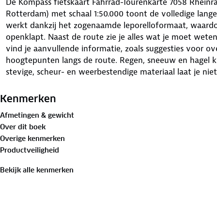
De Kompass fietskaart Fahrrad-Tourenkarte 7058 Rheinr
Rotterdam) met schaal 1:50.000 toont de volledige lange
werkt dankzij het zogenaamde leporelloformaat, waardo
openklapt. Naast de route zie je alles wat je moet wet
vind je aanvullende informatie, zoals suggesties voor o
hoogtepunten langs de route. Regen, sneeuw en hagel 
stevige, scheur- en weerbestendige materiaal laat je niet
fietsverhuur en -reparatie, horecagelegenheden, treinst
tussen twee routepunten staan duidelijk weergegeven.
Kenmerken
Afmetingen & gewicht
Over dit boek
Overige kenmerken
Productveiligheid
Bekijk alle kenmerken