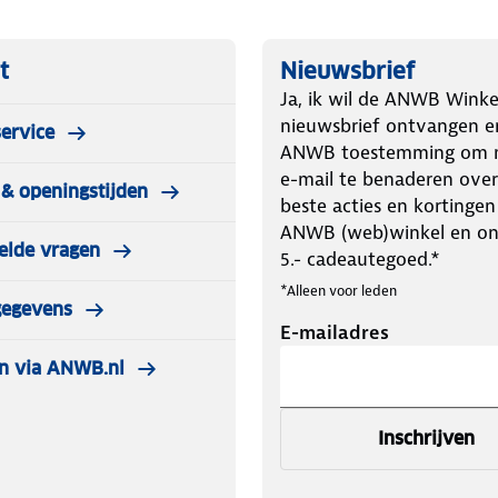
t
Nieuwsbrief
Ja, ik wil de ANWB Winke
nieuwsbrief ontvangen e
ervice
ANWB toestemming om m
e-mail te benaderen over
& openingstijden
beste acties en kortingen
ANWB (web)winkel en o
elde vragen
5.- cadeautegoed.*
*Alleen voor leden
gegevens
E-mailadres
n via ANWB.nl
Inschrijven