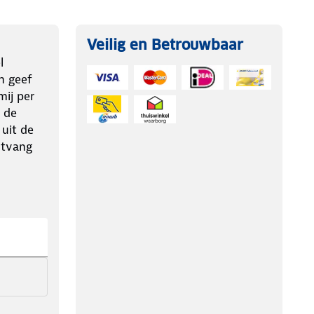
Veilig en Betrouwbaar
l
n geef
ij per
 de
 uit de
ntvang