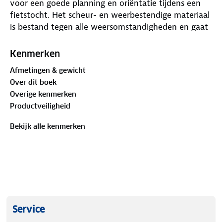
voor een goede planning en oriëntatie tijdens een
fietstocht. Het scheur- en weerbestendige materiaal
is bestand tegen alle weersomstandigheden en gaat
jarenlang mee. Weergave van alle
langeafstandsfietsroutes, hoofd- en secundaire
Kenmerken
fietspaden in deze regio, inclusief fietspadnamen en
Afmetingen & gewicht
-symbolen. E-bike oplaadstations, fietsverhuur en -
Over dit boek
reparatie. Symbolen voor horecagelegenheden,
Overige kenmerken
treinstations, veerboten etc. Afstandsinformatie
Productveiligheid
tussen twee routepunten. Bergop of bergaf, matige
of steile helling? De hellingpijlen geven het in één
Bekijk alle kenmerken
oogopslag weer. GPS-gegevens: Het
fietspadennetwerk is ook te downloaden als GPX-
tracks op de site van Kompass.
Service