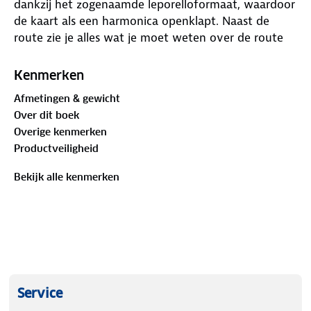
dankzij het zogenaamde leporelloformaat, waardoor
de kaart als een harmonica openklapt. Naast de
route zie je alles wat je moet weten over de route
en de omgeving. Ook vind je aanvullende
informatie, zoals suggesties voor overnachtingen,
Kenmerken
een hoogteprofiel en hoogtepunten langs de route.
Afmetingen & gewicht
Regen, sneeuw en hagel kunnen de kaart geen
Over dit boek
kwaad - het stevige, scheur- en weerbestendige
Overige kenmerken
materiaal laat je niet in de steek. E-bike
Productveiligheid
oplaadstations, fietsverhuur en -reparatie,
horecagelegenheden, treinstations, veerboten,
Bekijk alle kenmerken
afstandsinformatie tussen twee routepunten staan
duidelijk weergegeven.
Service