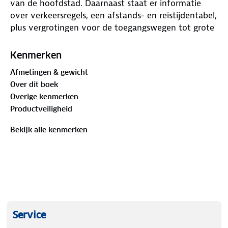
van de hoofdstad. Daarnaast staat er informatie
over verkeersregels, een afstands- en reistijdentabel,
plus vergrotingen voor de toegangswegen tot grote
steden in detail weergeven. Het wegennet omvat
ook lokale (hoofd)wegen.
Kenmerken
Afmetingen & gewicht
Over dit boek
Overige kenmerken
Productveiligheid
Bekijk alle kenmerken
Service