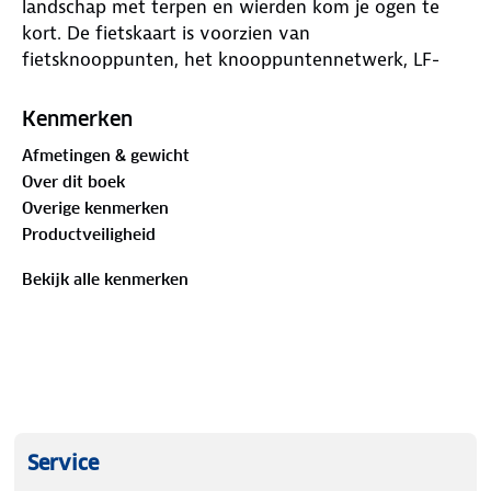
landschap met terpen en wierden kom je ogen te
kort. De fietskaart is voorzien van
fietsknooppunten, het knooppuntennetwerk, LF-
routes, plaats- en straatnamenregister, toeristische
VVV-informatie, horecagelegenheden, overzicht van
Kenmerken
alle VVV-kantoren in de regio en alle straatnamen in
Afmetingen & gewicht
het buitengebied.
Over dit boek
Overige kenmerken
Productveiligheid
Bekijk alle kenmerken
Service