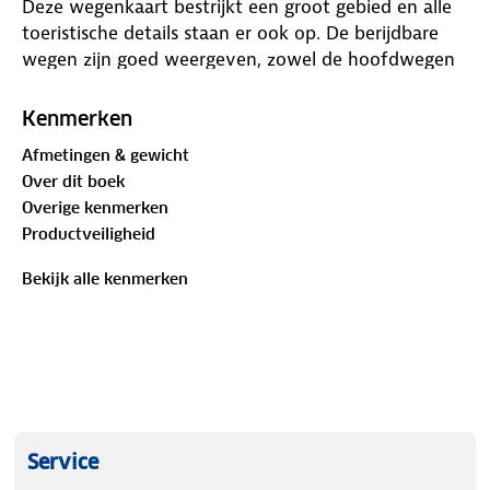
Deze wegenkaart bestrijkt een groot gebied en alle
toeristische details staan er ook op. De berijdbare
wegen zijn goed weergeven, zowel de hoofdwegen
als provinciale en lokale wegen; wegnummers
worden vermeld. In het kaartbeeld wordt door
Kenmerken
middel van schaduw het reliëf weergegeven en
Afmetingen & gewicht
soms enkele punten in het landschap met de
Over dit boek
daadwerkelijke hoogte. Met allerhande symbolen
Overige kenmerken
worden toeristische bezienswaardigheden
Productveiligheid
weergegeven.
Bekijk alle kenmerken
Service