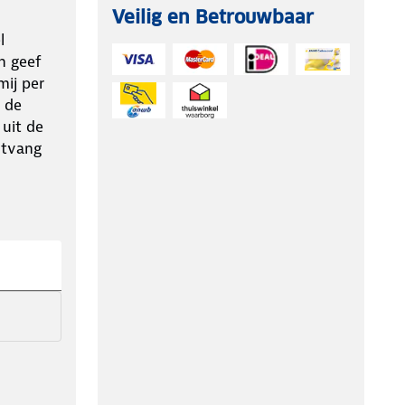
Veilig en Betrouwbaar
l
n geef
ij per
 de
 uit de
ntvang