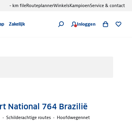
- km file
Routeplanner
Winkels
Kampioen
Service & contact
Inloggen
ap
Zakelijk
 National 764 Brazilië
n
Schilderachtige routes
Hoofdwegennet