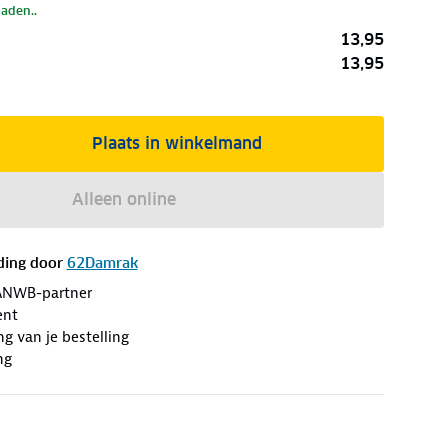
laden..
13,95
13,95
Plaats in winkelmand
Alleen online
ding door
62Damrak
ANWB-partner
ent
ng van je bestelling
ng