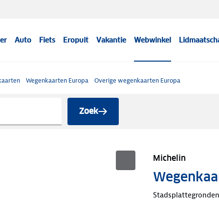
er
Auto
Fiets
Eropuit
Vakantie
Webwinkel
Lidmaatsch
aarten
Wegenkaarten Europa
Overige wegenkaarten Europa
Zoek
Michelin
Wegenkaart
Stadsplattegronde