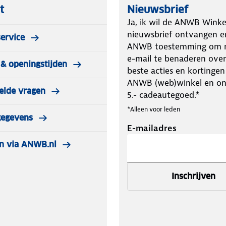
t
Nieuwsbrief
Ja, ik wil de ANWB Winke
nieuwsbrief ontvangen e
ervice
ANWB toestemming om m
e-mail te benaderen over
& openingstijden
beste acties en kortingen
ANWB (web)winkel en o
elde vragen
5.- cadeautegoed.*
*Alleen voor leden
gegevens
E-mailadres
n via ANWB.nl
Inschrijven