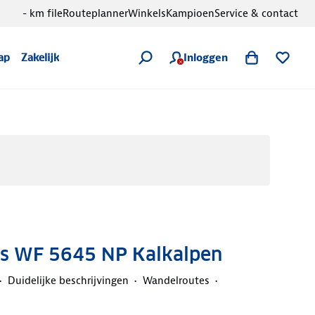
- km file
Routeplanner
Winkels
Kampioen
Service & contact
Inloggen
ap
Zakelijk
s WF 5645 NP Kalkalpen
Duidelijke beschrijvingen
Wandelroutes