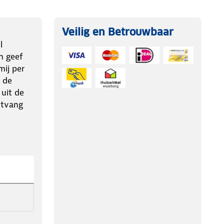
Veilig en Betrouwbaar
l
n geef
ij per
 de
 uit de
ntvang