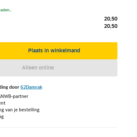
laden..
20,50
20,50
Plaats in winkelmand
Alleen online
ding door
62Damrak
ANWB-partner
ent
ng van je bestelling
ng