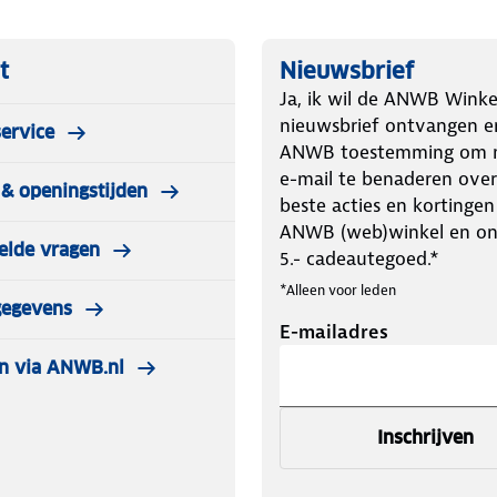
t
Nieuwsbrief
Ja, ik wil de ANWB Winke
nieuwsbrief ontvangen e
ervice
ANWB toestemming om m
e-mail te benaderen over
& openingstijden
beste acties en kortingen
ANWB (web)winkel en o
elde vragen
5.- cadeautegoed.*
*Alleen voor leden
gegevens
E-mailadres
n via ANWB.nl
Inschrijven