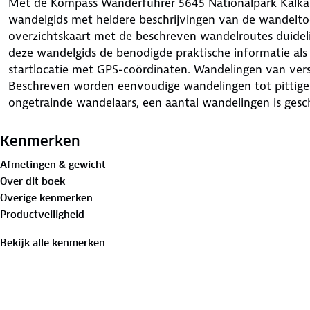
Met de Kompass Wanderführer 5645 Nationalpark Kalkalpe
wandelgids met heldere beschrijvingen van de wandelto
overzichtskaart met de beschreven wandelroutes duidel
deze wandelgids de benodigde praktische informatie als 
startlocatie met GPS-coördinaten. Wandelingen van versc
Beschreven worden eenvoudige wandelingen tot pittige 
ongetrainde wandelaars, een aantal wandelingen is gesc
wandelgids is een losse wandelkaart van het gebied bij
uit de wandelgids heel duidelijk ingetekend. Deze Kompa
Kenmerken
uitdagende bergtoppen, gezinsvriendelijke routes en schi
Afmetingen & gewicht
Kompass wandelgidsen zijn de GPS-gegevens in GPX-fo
Over dit boek
via de site van Kompass.
Overige kenmerken
Productveiligheid
Bekijk alle kenmerken