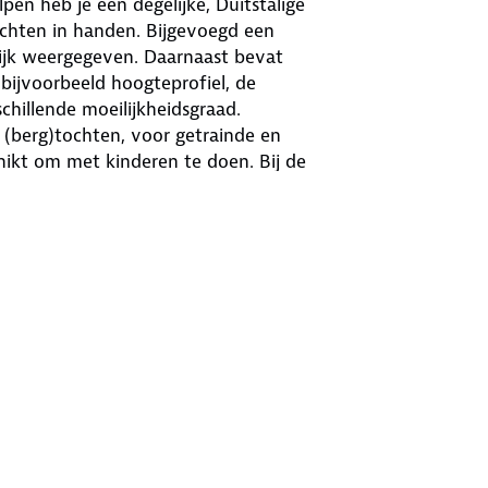
n heb je een degelijke, Duitstalige
chten in handen. Bijgevoegd een
ijk weergegeven. Daarnaast bevat
bijvoorbeeld hoogteprofiel, de
hillende moeilijkheidsgraad.
(berg)tochten, voor getrainde en
hikt om met kinderen te doen. Bij de
gevoegd. Hierop staan de wandelingen
ss-wandelgids belicht het beste:
lderachtige plekjes. Bij de meeste
rmaat beschikbaar om te downloaden