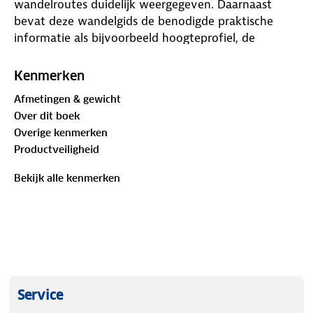
wandelroutes duidelijk weergegeven. Daarnaast
bevat deze wandelgids de benodigde praktische
informatie als bijvoorbeeld hoogteprofiel, de
startlocatie met GPS-coördinaten. Wandelingen van
verschillende moeilijkheidsgraad. Beschreven
Kenmerken
worden eenvoudige wandelingen tot pittige
Afmetingen & gewicht
(berg)tochten, voor getrainde en ongetrainde
Over dit boek
wandelaars, een aantal wandelingen is geschikt om
Overige kenmerken
met kinderen te doen. Bij de wandelgids is een losse
Productveiligheid
wandelkaart van het gebied bijgevoegd. Hierop
staan de wandelingen uit de wandelgids heel
Bekijk alle kenmerken
duidelijk ingetekend. Deze Kompass-wandelgids
belicht het beste: uitdagende bergtoppen,
gezinsvriendelijke routes en schilderachtige plekjes.
Bij de meeste Kompass wandelgidsen zijn de GPS-
gegevens in GPX-formaat beschikbaar om te
downloaden via de site van Kompass.
Service