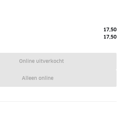
17,50
17,50
Online uitverkocht
Alleen online