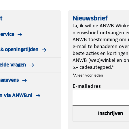
t
Nieuwsbrief
Ja, ik wil de ANWB Winke
nieuwsbrief ontvangen e
ervice
ANWB toestemming om m
e-mail te benaderen over
& openingstijden
beste acties en kortingen
ANWB (web)winkel en o
elde vragen
5.- cadeautegoed.*
*Alleen voor leden
gegevens
E-mailadres
n via ANWB.nl
Inschrijven