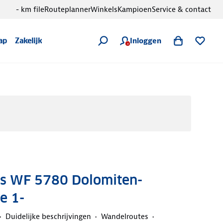
- km file
Routeplanner
Winkels
Kampioen
Service & contact
Inloggen
ap
Zakelijk
s WF 5780 Dolomiten-
e 1-
Duidelijke beschrijvingen
Wandelroutes