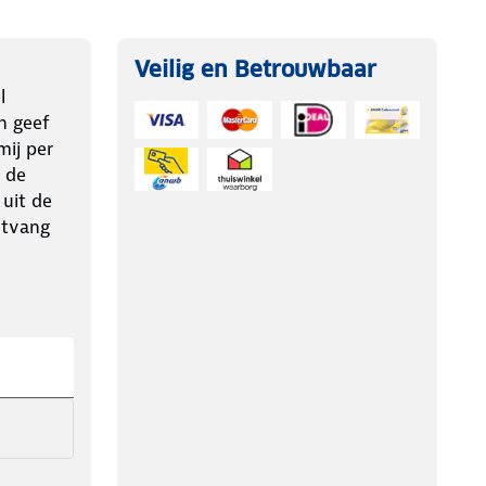
Veilig en Betrouwbaar
l
n geef
ij per
 de
 uit de
ntvang