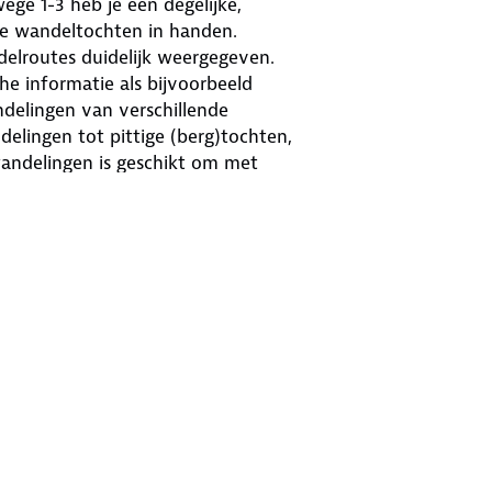
e 1-3 heb je een degelijke,
de wandeltochten in handen.
elroutes duidelijk weergegeven.
e informatie als bijvoorbeeld
ndelingen van verschillende
lingen tot pittige (berg)tochten,
wandelingen is geschikt om met
kaart van het gebied bijgevoegd.
delijk ingetekend. Deze Kompass-
zinsvriendelijke routes en
idsen zijn de GPS-gegevens in GPX-
 Kompass.