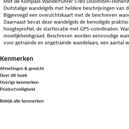
Met de Kompass Wanderführer 5780 Dolomiten-Höhenweg
Duitstalige wandelgids met heldere beschrijvingen van 
Bijgevoegd een overzichtskaart met de beschreven wand
Daarnaast bevat deze wandelgids de benodigde praktisch
hoogteprofiel, de startlocatie met GPS-coördinaten. Wa
moeilijkheidsgraad. Beschreven worden eenvoudige wande
voor getrainde en ongetrainde wandelaars, een aantal 
kinderen te doen. Bij de wandelgids is een losse wandel
Hierop staan de wandelingen uit de wandelgids heel dui
Kenmerken
wandelgids belicht het beste: uitdagende bergtoppen, ge
Afmetingen & gewicht
schilderachtige plekjes. Bij de meeste Kompass wandelg
Over dit boek
formaat beschikbaar om te downloaden via de site van
Overige kenmerken
Productveiligheid
Bekijk alle kenmerken