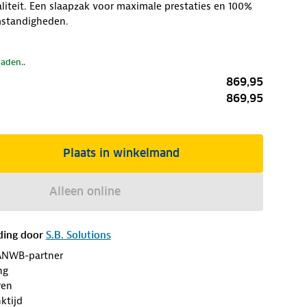
iteit. Een slaapzak voor maximale prestaties en 100%
mstandigheden.
laden..
869,95
869,95
Plaats in winkelmand
Alleen online
ding door
S.B. Solutions
ANWB-partner
ng
ren
ktijd