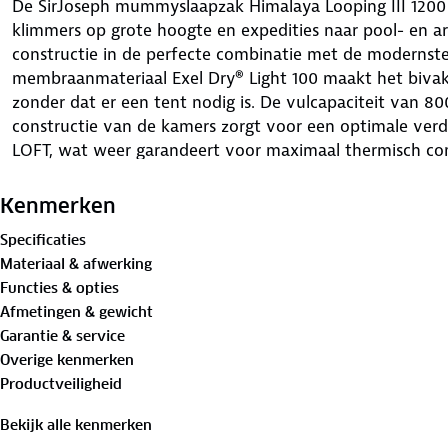
De SirJoseph mummyslaapzak Himalaya Looping III 1200 
klimmers op grote hoogte en expedities naar pool- en a
constructie in de perfecte combinatie met de modernst
membraanmateriaal Exel Dry® Light 100 maakt het bivakk
zonder dat er een tent nodig is. De vulcapaciteit van 8
constructie van de kamers zorgt voor een optimale ver
LOFT, wat weer garandeert voor maximaal thermisch co
de slaapzak.
Kenmerken
De Looping III slaapzak van SirJoseph is voor alle extr
Specificaties
wie minimaal gewicht een must is en een alpine stijl vanz
Materiaal & afwerking
speciaal ontworpen voor wandelaars, trekkers, jagers en 
Functies & opties
Afmetingen & gewicht
Voor de buitenzijde van de slaapzak is gebruik gemaakt 
Garantie & service
buitenmateriaal dat wordt gebruikt voor het maken van
Overige kenmerken
veren of synthetische vezels. Een prestatiemembraan v
Productveiligheid
het isolatiemateriaal dringt en voert lichaamsvocht af. 
verhoogt de scheurbestendigheid. Dankzij de winddicht
Bekijk alle kenmerken
slaapzakken met dit materiaal tot wel 5 graden warmer