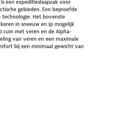
is een expeditieslaapzak voor
rctische gebieden. Een beproefde
e technologie. Het bovenste
eren in sneeuw en ijs mogelijk
00 cuin met veren en de Alpha-
deling van veren en een maximale
mfort bij een minimaal gewicht van
eme klimmers op grote hoogte, voor
elfsprekend is. De slaapzak is
vissers.
van Exel Dry® Light 100 is een
 slaapzakken en kleding gevuld met
oorkomt dat vocht van buitenaf in
De ripstop afwerking op het oppervlak
heid ontsnapt er geen warmte en zijn
 dan producten met conventionele