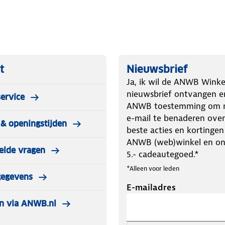
estendig, winddicht 100% en 18.000
9g/m2.
 DWR gebruikt, een materiaal wat
n in worden verwerkt. De DWR
afstotend 350mm H2O DWR, 90%
t
Nieuwsbrief
wicht van 40g/m2.
Ja, ik wil de ANWB Winke
nieuwsbrief ontvangen e
ervice
n/oz (gemeten volgens een Europese
ANWB toestemming om m
de nadruk op de verhouding tussen
e-mail te benaderen over
& openingstijden
en zijn veterinair getest en alle
beste acties en kortingen
aal IDFB (International Down and
ANWB (web)winkel en o
elde vragen
k, 100% recyclebaar en gemakkelijk
5.- cadeautegoed.*
*Alleen voor leden
gegevens
E-mailadres
omfort: -18° C
n via ANWB.nl
 aanbevolen lichaamslengte voor