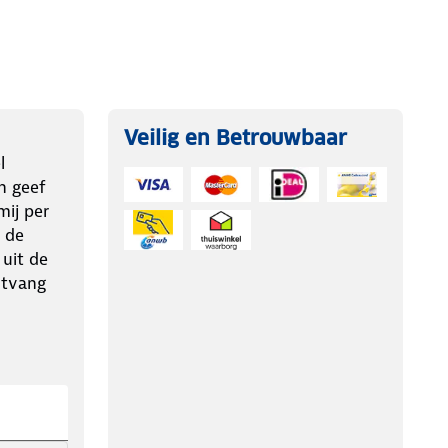
Veilig en Betrouwbaar
l
n geef
ij per
 de
 uit de
ntvang