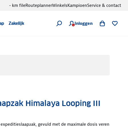
- km file
Routeplanner
Winkels
Kampioen
Service & contact
Inloggen
ap
Zakelijk
pzak Himalaya Looping III
expeditieslaapzak, gevuld met de maximale dosis veren