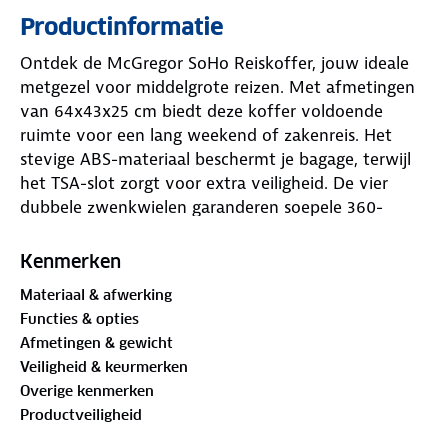
Productinformatie
Ontdek de McGregor SoHo Reiskoffer, jouw ideale
metgezel voor middelgrote reizen. Met afmetingen
van 64x43x25 cm biedt deze koffer voldoende
ruimte voor een lang weekend of zakenreis. Het
stevige ABS-materiaal beschermt je bagage, terwijl
het TSA-slot zorgt voor extra veiligheid. De vier
dubbele zwenkwielen garanderen soepele 360-
graden mobiliteit, zelfs op drukke luchthavens. Het
interieur is praktisch ingericht voor een
Kenmerken
georganiseerde inpakervaring. Kies voor de
Materiaal & afwerking
McGregor SoHo en combineer functionaliteit met
Functies & opties
een tijdloze look.
Afmetingen & gewicht
Veiligheid & keurmerken
Overige kenmerken
Productveiligheid