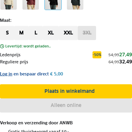
Maat
:
S
M
L
XL
XXL
3XL
Levertijd: wordt geladen..
27,49
Ledenprijs
54,99
-50%
32,49
Reguliere prijs
64,99
Log in
en bespaar direct
€ 5,00
Plaats in winkelmand
Alleen online
Verkoop en verzending door
ANWB
Gratis thuisbezorgd vanaf 50,-