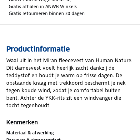
Gratis afhalen in ANWB Winkels
Gratis retourneren binnen 30 dagen
Productinformatie
Waai uit in het Miran fleecevest van Human Nature.
Dit damesvest voelt heerlijk zacht dankzij de
teddystof en houdt je warm op frisse dagen. De
opstaande kraag met trekkoord beschermt je nek
tegen koude wind, zodat je comfortabel buiten
bent. Achter de YKK-rits zit een windvanger die
tocht tegenhoudt.
Het vest heeft een normale pasvorm en zit
Kenmerken
daardoor prettig. Je kunt kiezen uit meerdere
Materiaal & afwerking
kleuren, zodat er altijd een variant bij je past. In de